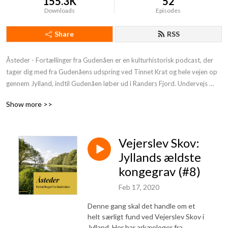
155.3K
52
Downloads
Episodes
Share
RSS
Åsteder - Fortællinger fra Gudenåen er en kulturhistorisk podcast, der 
tager dig med fra Gudenåens udspring ved Tinnet Krat og hele vejen op 
gennem Jylland, indtil Gudenåen løber ud i Randers Fjord. Undervejs 
fortæller eksperter fra otte Østjyske museer historier om alt fra 
Show more >>
jernalderfolk, moselig og middelaldermunke til ingeniører med store 
idéer og nutidens kanosejlere. Gudenåen har altid været kilde til liv.
Vejerslev Skov:
Jyllands ældste
kongegrav (#8)
Feb 17, 2020
Denne gang skal det handle om et
helt særligt fund ved Vejerslev Skov i
Jylland. Her har arkæologer fra