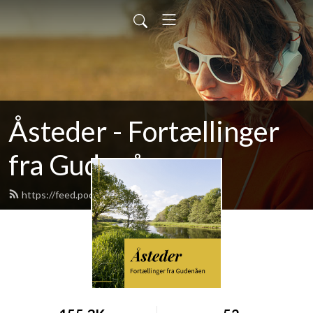
Åsteder - Fortællinger
fra Gudenåen
https://feed.podbean.com/aasteder/feed.xml